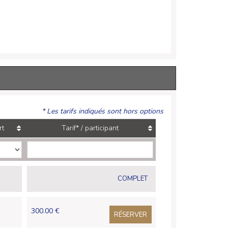
* Les tarifs indiqués sont hors options
rt
Tarif* / participant
COMPLET
300.00 €
RÉSERVER