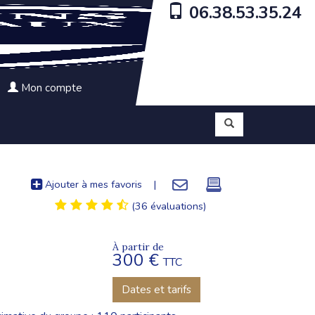
06.38.53.35.24
Mon compte
Ajouter à mes favoris
|
(36 évaluations)
À partir de
300 €
TTC
Dates et tarifs