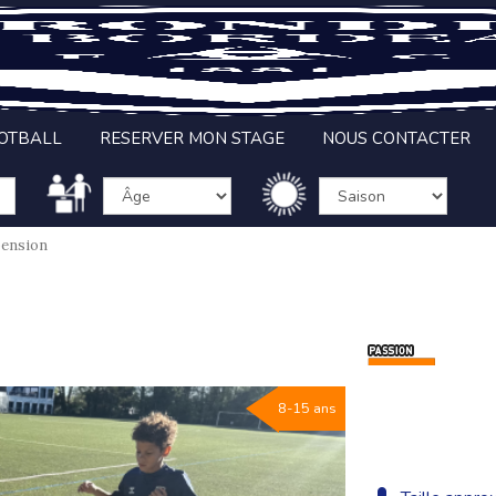
OOTBALL
RESERVER MON STAGE
NOUS CONTACTER
pension
8-15 ans