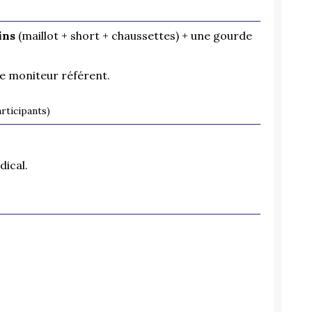
ins
(maillot + short + chaussettes) + une gourde
e moniteur référent.
rticipants)
ical.