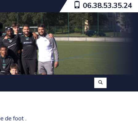
06.38.53.35.24
e de foot
.