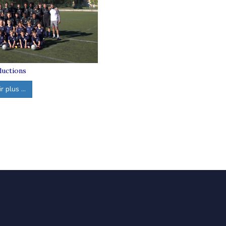
uctions
 plus ...